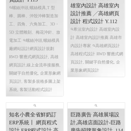
威辰精密有限公司 〡
希法室內設計 希法建
高雄網站設計 高雄網
築工事與室內設計 高
頁設計 Y115
雄室內設計 高雄室內
螺絲沖頭,螺絲模具,T 型
設計推薦 ╱高雄網頁
棒、圓棒、沖殼沖棒製造加
設計 程式設計 Y.112
工、四角、六角加工、3D・
希法室內設計 高雄室內設
5D 立體雕刻、梅花沖針、放
計 高雄室內設計推薦 高雄市
電加工
螺絲沖頭,螺絲模具
內設計專家
高雄網頁設計
廠網站設計網頁設計規劃
高雄程式設計
RWD 響應式網
RWD 響應式網頁設計, 高雄
頁設計, 關鍵字自然優化, 企
網頁設計,線上金流串接服務,
業形象網頁設計
關鍵字自然優化, 企業形象網
頁設計, 客製多規格多圖上架
系統, 客製活動程式設計