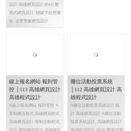
嘉瑋工程有限公司 ╱
豊和聯合代書事務所│
台南網頁設計 高雄網
台中網頁設計 台中程
頁設計 Y.113
式設計 113.08
大樓機電 ·發電機專業保養
房屋土地一胎二胎,專做持
·R型P型消防系統保養· 申報
分一胎二胎,房屋土地買賣,節
檢修 ‧監控 ·弱電通信系統設
稅服務,共同物分割繼承
房
計施工 ·雨污水系統檢測申報
屋土地一胎二胎,專做持分一
及保養維修 ‧大樓公設點交工
胎二胎,房屋土地買賣,節稅服
程 ·水電衛浴工程,建築物公
務,共同物分割繼承
RWD 響
共安全申報
高雄網頁設
應式網頁設計, 客製化網站管
計,RWD 響應式網頁設計, 關
理後台 ,
鍵字自然優化, 企業形象網頁
設計
高雄網頁設計,RWD 響
應式網頁設計, 關鍵字自然優
化, 企業形象網頁設計