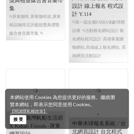
屏東縣東港鎮 端午龍舟競賽
開光點睛祭典活動
網頁設
計 線上報名
網頁設計 線上
報名
屏東咖啡,屏東咖啡節,
本網站使用 Cookies 為您提供更好的服務。繼續瀏
高雄大學EMBA校友會
屏東精品咖啡豆評鑑頒
覽本網站，即表示您同意使用 Cookies。
╱高雄網頁設計 網頁
獎典禮暨媒合會音樂市
【閱讀隱私權政策】
設計 線上報名 程式設
集
接 受
計 Y.114
屏東咖啡,屏東咖啡節,屏東
第一屆全國EMBA保齡球聯