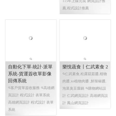
仕禮企業有限公司
龍德精密有限公司｜專
Shili Co., Ltd│網頁設
注連續模沖壓的專業製
計優質選擇(Y114)
造夥伴 │網頁設計優質
選擇(Y114)
機車零件製造,機車避震器
散熱片Heat Sink, 端子
零件製造,前叉零件,cnc機械
Terminal, 匯流排 Busbar ,接地
加工,汽機車零件加工, CNC
片 Grounding Plate, 彈片
客製品加工, 鍛造零件,汽車零
Spring Contact ,Spring Clip,
件鍛造,機車零件鍛造,高雄鍛
五金零件 Metal Parts,客製化
造公司,汽機車零件鍛造,CNC
沖壓件 Custom Stamped Parts,
加工,異形品加工,鍛造零�
電子五金件 Electronic
網頁設計 程式設計
網頁設計
Hardware , 工控零件 Control
程式設計
Parts
第二次網頁設計改版
115年上線完成
網頁設計推
薦,程式設計推薦