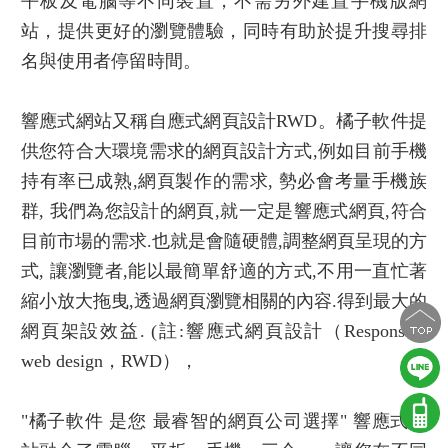
平板及電腦等不同裝置，不需另外建置手機版網
站，提供更好的瀏覽體驗，同時有助於提升搜尋排
名與使用者停留時間。
響應式網站又稱自應式
網頁設計RWD
。橘子軟件提
供您符合大環境需求的
網頁設計
方式,例如目前手機
持有率已成熟,
網頁製作
的需求, 勢必會考量手機族
群, 我們為您設計的網頁,就一定是
響應式網頁
,符合
目前市場的需求.也就是會隨硬體,調整網頁呈現的方
式, 讓瀏覽者,能以最簡單舒適的方式,不用一直忙著
縮小放大拖曳,透過網頁瀏覽相關的內容.得到最大的
網頁架設效益. (註:
響應式網頁設計
（Responsive
web design，RWD），
"橘子軟件 是您 最睿智的
網頁公司選擇
" 響應式網