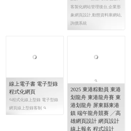
醫療輔具 步態訓練器
國際體育賽事線上報名
上和勤實業 ╱網頁設
系統 Y114
計 程式設計 Y.108
國際賽事報名系統
國際體
步態訓練器 步態訓練助行
育活動線上報名系統 客製化
器 軀幹支撐型步態訓練器 特
報名系統 高雄程式設計
國際
製推車 步態訓練助行器 感覺
體育活動線上報名系統 客製
統合 教具設備 身障輔具 樂齡
化報名系統 全省程式設計
教
楠梓網頁設計 高雄網頁
設計
RWD 響應式網頁設計,
客製化網站管理後台,企業形
象網頁設計,動態資料庫網站,
詢價系統