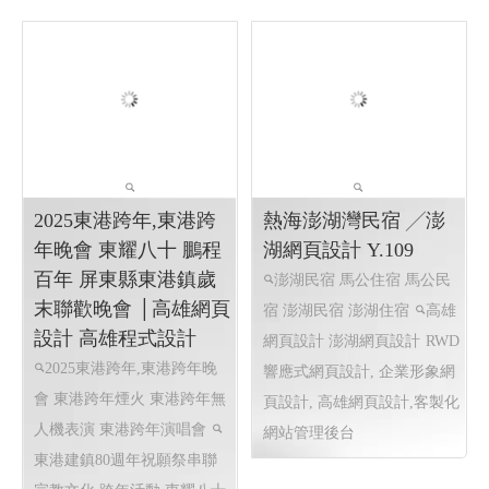
自動化下單‧統計‧派單
樂悅蔬食〡仁武素食 2
系統-貨運簽收單影像
仁武素食,松露菇菇醬,植物
回傳系統
肉醬,xo植物肉醬 ,鮮辣椒醬,
客戶貨單簽收服務
高雄網
泡菜臭豆腐鍋
購物網站設
頁設計 程式設計 表單系統
計
仁武網頁設計 高雄網頁設
高雄網頁設計 程式設計 表單
計 鳳山網頁設計
系統