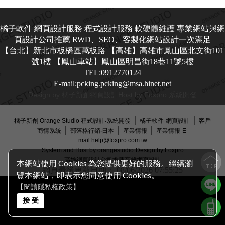
橘子軟件 網頁設計服務 程式設計服務 軟硬體維護 專業網站與網
頁設計公司推薦 RWD、SEO、客製化網站設計一次滿足
【台北】新北市板橋區萬板路 【高雄】高雄市鳳山區北文街101
號1樓 【鳳山車站】鳳山區明昌街18巷11號5樓
TEL:0912770124
E-mail:pcking.pcking@msa.hinet.net
Design by 橘子新創
網頁設計
Host by Foxpro 系統開發
│
│
橘子新創 Orange Studio 程式設計‧系統開發
橘子軟件
網頁設計
客戶
│
│
│
商情系統
部落格行銷‧日本
產業情報
產業情報
E-
mail:help@foxpro.com.tw
System and Host by orangestudio
Design by Foxpro
高雄網頁設計公司推薦
高雄網頁設計
本網站使用 Cookies 為您提供更好的服務。繼續瀏
網頁最後更新日期：
08/06/2026 07:55:25
覽本網站，即表示您同意使用 Cookies。
【閱讀隱私權政策】
接 受